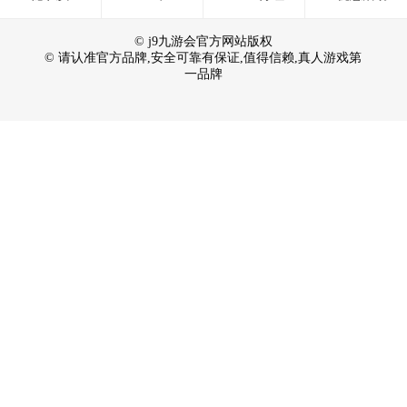
© j9九游会官方网站版权
© 请认准官方品牌,安全可靠有保证,值得信赖,真人游戏第
一品牌